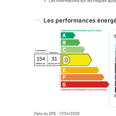
Les informations sur les risques auxq
Les performances énerg
logement extrêmement performant
*
consommation
(énergie primaire)
émissions
154
31
2
2
kWh/m
.an
kg CO
/m
.an
2
logement extrêmement peu performant
Date du DPE : 17/04/2026