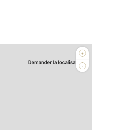
+
Demander la localisation
-
2
8