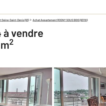
 Seine-Saint-Denis (93)
Achat Appartement ROSNY SOUS BOIS (93110)
 à vendre
2
7 m