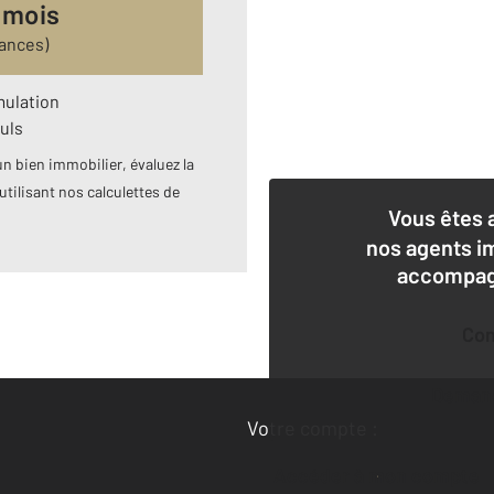
 mois
ances)
mulation
uls
n bien immobilier, évaluez la
utilisant nos calculettes de
Vous êtes 
nos agents i
accompagn
Co
Deman
Votre compte :
Accéder à mon compte