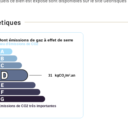
uels ce bien est exposé sont disponibles sur le site Géorisques 
étiques
Dont émissions de gaz à effet de serre
peu d'émissions de CO2
31
kgCO
/m
.an
2
2
Émissions de CO2 très importantes