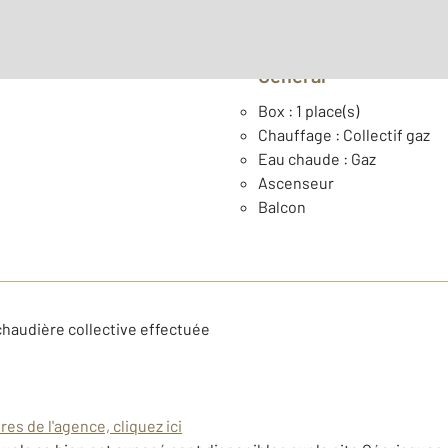
Général
Box : 1 place(s)
Chauffage : Collectif gaz
Eau chaude : Gaz
Ascenseur
Balcon
chaudière collective effectuée
es de l'agence, cliquez ici