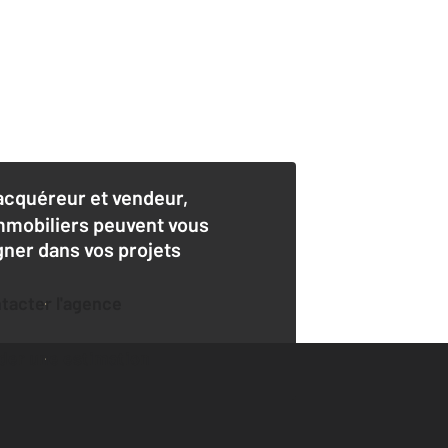
acquéreur et vendeur,
mmobiliers peuvent vous
er dans vos projets
ntacter l'agence
der une estimation