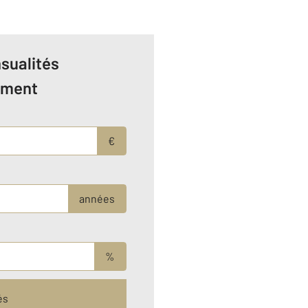
sualités
ement
€
années
%
és